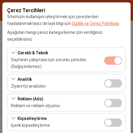
Çerez Tercihleri
Sitemizin kullanışını iyileştirmek için çerezlerden
faydalanmaktayız detaylı bilgi için
Gizlilik ve Çerez Politikası
Araç Alış Yeri
Aşağıdan hangi çerez kategorilerine izin verdiğinizi
seçebilirsiniz.
İstanbul Sabiha Gökçen Havalimanı -SAW
Gerekli & Teknik
Sayfanın çalışması için zorunlu çerezler.
Farklı yerde bırakmak istiyorum
(Değiştirilemez)
Araç Alım Tarihi
Bu çerezler sitenin doğru şekilde çalışması, güvenlik,
Analitik
oturum yönetimi ve temel işlevler için gereklidir. Devre
Ziyaretçi analizleri
09:00
dışı bırakılamaz.
Bu çerezler, sitemizin nasıl kullanıldığını (ziyaretçi sayısı,
Reklam (Ads)
Araç Teslim Tarihi
en çok ziyaret edilen sayfalar, kullanıcı davranışları)
Reklam ve reklam ölçümü
analiz etmemizi sağlar. Bu veriler, web sitesi
09:00
Bu çerezler, size ilgi alanlarınıza uygun kişiselleştirilmiş
performansını ölçmek ve kullanıcı deneyimini sürekli
Kişiselleştirme
reklamlar göstermemize ve reklam kampanyalarımızın
iyileştirmek için kullanılır.
İçerik kişiselleştirme
etkinliğini (gösterim sayısı, tıklama oranı) ölçmemize
Araçları Listele