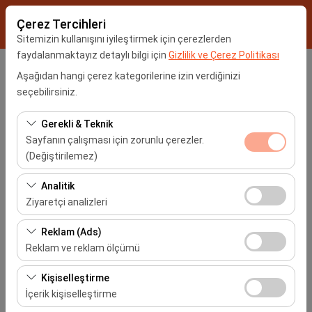
Çerez Tercihleri
Sitemizin kullanışını iyileştirmek için çerezlerden
faydalanmaktayız detaylı bilgi için
Gizlilik ve Çerez Politikası
Araç Alış Yeri
Aşağıdan hangi çerez kategorilerine izin verdiğinizi
seçebilirsiniz.
İstanbul Sabiha Gökçen Havalimanı -SAW
Gerekli & Teknik
Sayfanın çalışması için zorunlu çerezler.
Farklı yerde bırakmak istiyorum
(Değiştirilemez)
Araç Alım Tarihi
Bu çerezler sitenin doğru şekilde çalışması, güvenlik,
Analitik
oturum yönetimi ve temel işlevler için gereklidir. Devre
Ziyaretçi analizleri
09:00
dışı bırakılamaz.
Bu çerezler, sitemizin nasıl kullanıldığını (ziyaretçi sayısı,
Reklam (Ads)
Araç Teslim Tarihi
en çok ziyaret edilen sayfalar, kullanıcı davranışları)
Reklam ve reklam ölçümü
analiz etmemizi sağlar. Bu veriler, web sitesi
09:00
Bu çerezler, size ilgi alanlarınıza uygun kişiselleştirilmiş
performansını ölçmek ve kullanıcı deneyimini sürekli
Kişiselleştirme
reklamlar göstermemize ve reklam kampanyalarımızın
iyileştirmek için kullanılır.
İçerik kişiselleştirme
etkinliğini (gösterim sayısı, tıklama oranı) ölçmemize
Araçları Listele