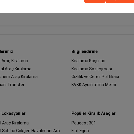
lerimiz
Bilgilendirme
l Araç Kiralama
Kiralama Koşulları
al Araç Kiralama
Kiralama Sözleşmesi
önem Araç Kiralama
Gizlilik ve Çerez Politikası
manı Transfer
KVKK Aydınlatma Metni
r Lokasyonlar
Popüler Kiralık Araçlar
l Araç Kiralama
Peugeot 301
İstanbul Sabiha Gökçen Havalimanı Araç Kiralama
Fiat Egea