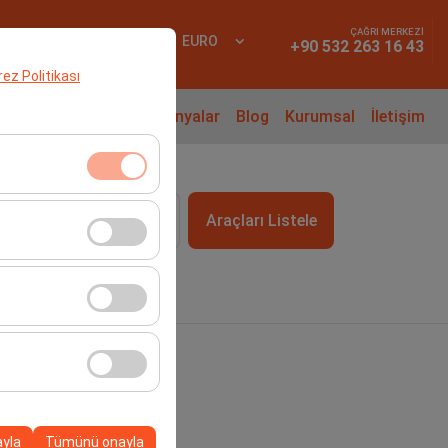
ÇAĞRI MERKEZİ
YAP
TR
EURO
+90 532 263 16 43
erez Politikası
iralama Rehberi
Kampanyalar
Blog
Kurumsal
İletişim
klidir. Devre dışı
Araçları Listele
09:00
cı davranışları) analiz
tirmek için kullanılır.
kampanyalarımızın
, platformdaki
ayla
Tümünü onayla