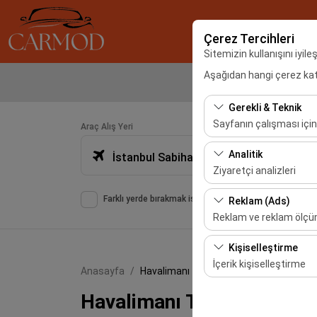
Çerez Tercihleri
Sitemizin kullanışını iyil
Aşağıdan hangi çerez kateg
Gerekli & Teknik
Sayfanın çalışması için
Araç Alış Yeri
Bu çerezler sitenin doğr
Analitik
İstanbul Sabiha Gökçen Havalimanı -SAW
bırakılamaz.
Ziyaretçi analizleri
Bu çerezler, sitemizin na
Farklı yerde bırakmak istiyorum
Reklam (Ads)
etmemizi sağlar. Bu veri
Reklam ve reklam ölç
Bu çerezler, size ilgi 
Kişiselleştirme
etkinliğini (gösterim sa
İçerik kişiselleştirme
Anasayfa
Havalimanı Transfer
Bu çerezler, kullanıcı a
Havalimanı Transfer
deneyiminizin tutarlılığı