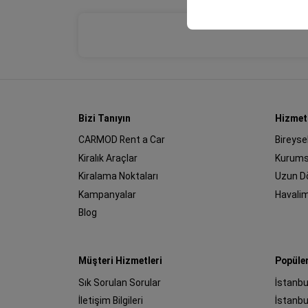
Bizi Tanıyın
Hizmet
CARMOD Rent a Car
Bireyse
Kiralık Araçlar
Kurums
Kiralama Noktaları
Uzun D
Kampanyalar
Havali
Blog
Müşteri Hizmetleri
Popüle
Sık Sorulan Sorular
İstanbu
İletişim Bilgileri