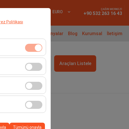
ÇAĞRI MERKEZİ
YAP
TR
EURO
+90 532 263 16 43
erez Politikası
iralama Rehberi
Kampanyalar
Blog
Kurumsal
İletişim
klidir. Devre dışı
Araçları Listele
09:00
cı davranışları) analiz
tirmek için kullanılır.
kampanyalarımızın
, platformdaki
ayla
Tümünü onayla