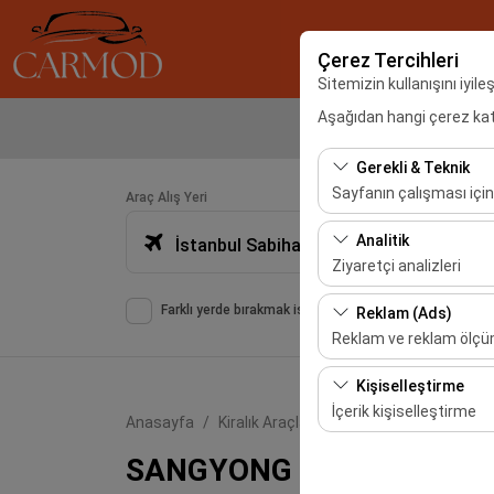
Çerez Tercihleri
Sitemizin kullanışını iyil
Aşağıdan hangi çerez kateg
Gerekli & Teknik
Sayfanın çalışması için
Araç Alış Yeri
Bu çerezler sitenin doğr
Analitik
İstanbul Sabiha Gökçen Havalimanı -SAW
bırakılamaz.
Ziyaretçi analizleri
Bu çerezler, sitemizin na
Farklı yerde bırakmak istiyorum
Reklam (Ads)
etmemizi sağlar. Bu veri
Reklam ve reklam ölç
Bu çerezler, size ilgi 
Kişiselleştirme
etkinliğini (gösterim sa
İçerik kişiselleştirme
Anasayfa
Kiralık Araçlar
SANGYONG
Bu çerezler, kullanıcı a
SANGYONG
deneyiminizin tutarlılığı
veya benzeri